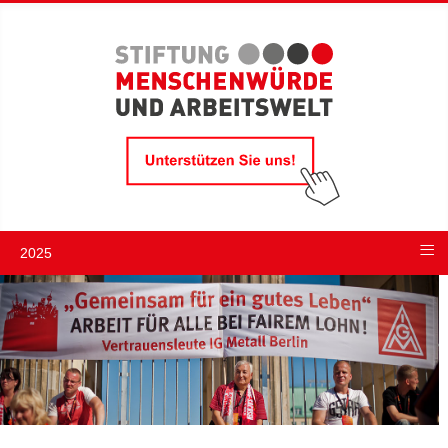
≡
2025