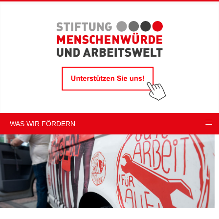
≡
WAS WIR FÖRDERN