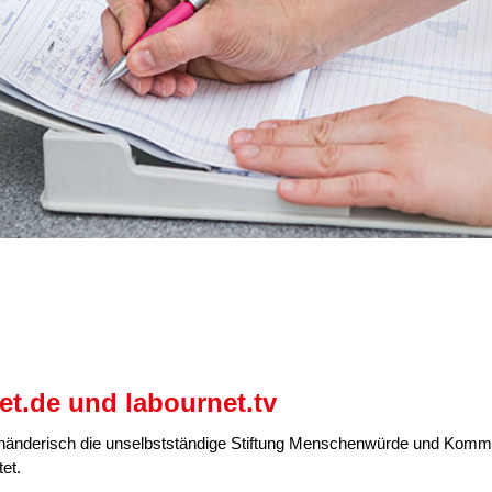
et.de und labournet.tv
euhänderisch die unselbstständige Stiftung Menschenwürde und Kommun
et.