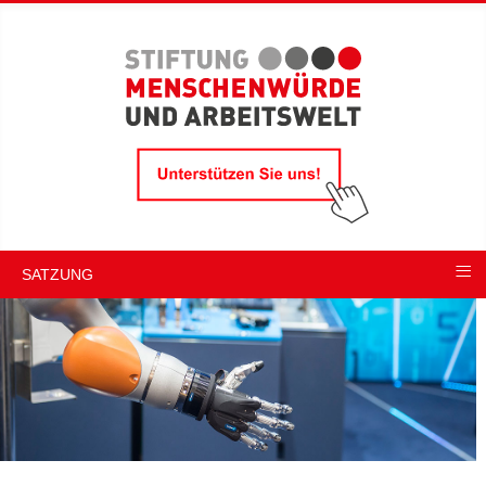
≡
SATZUNG